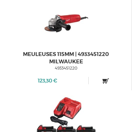
MEULEUSES 115MM | 4933451220
MILWAUKEE
4933451220
123,30 €