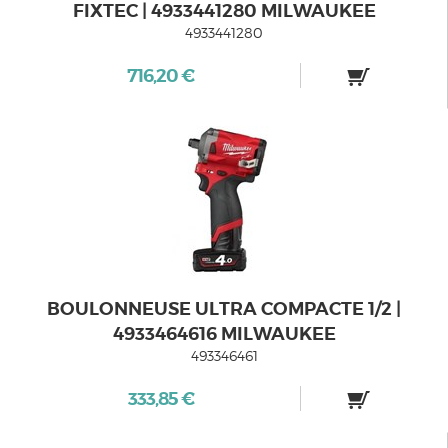
FIXTEC | 4933441280 MILWAUKEE
4933441280
716,20 €
BOULONNEUSE ULTRA COMPACTE 1/2 |
4933464616 MILWAUKEE
493346461
333,85 €