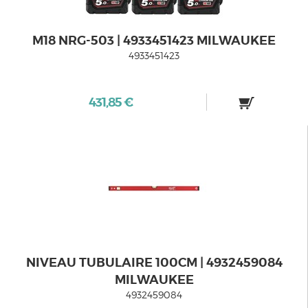
M18 NRG-503 | 4933451423 MILWAUKEE
4933451423
431,85 €
NIVEAU TUBULAIRE 100CM | 4932459084
MILWAUKEE
4932459084