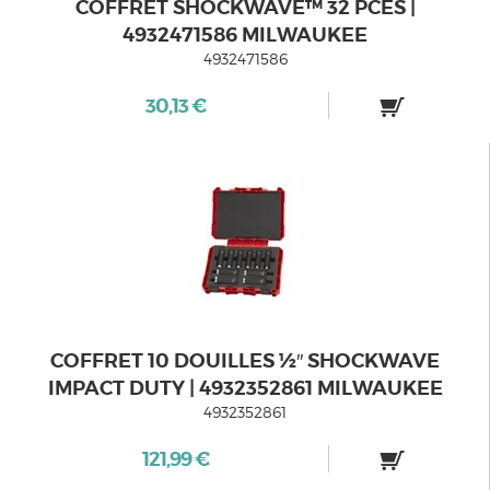
COFFRET SHOCKWAVE™ 32 PCES |
4932471586 MILWAUKEE
4932471586
30,13 €
COFFRET 10 DOUILLES ½″ SHOCKWAVE
IMPACT DUTY | 4932352861 MILWAUKEE
4932352861
121,99 €