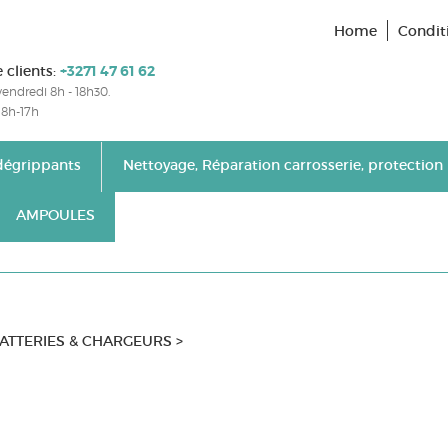
Home
Condit
 clients
:
+3271 47 61 62
vendredi 8h - 18h30.
8h-17h
& dégrippants
Nettoyage, Réparation carrosserie, protection
AMPOULES
ATTERIES & CHARGEURS
>