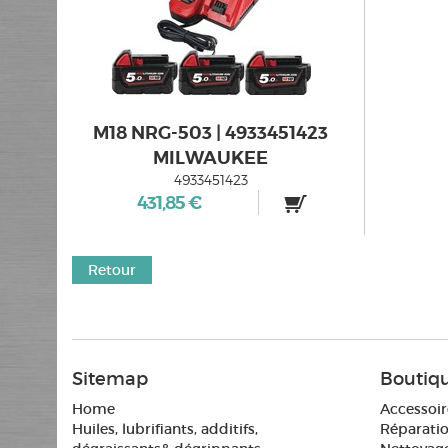
M18 NRG-503 | 4933451423
MILWAUKEE
4933451423
431,85 €
Retour
Sitemap
Boutiq
Home
Accessoir
Huiles, lubrifiants, additifs,
Réparatio