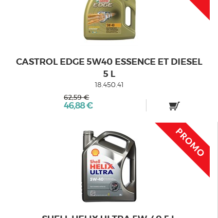
CASTROL EDGE 5W40 ESSENCE ET DIESEL
5 L
18.450.41
62,59 €
46,88 €