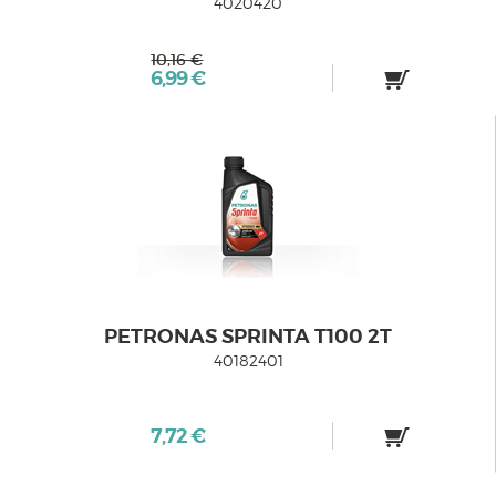
4020420
10,16 €
6,99 €
PETRONAS SPRINTA T100 2T
40182401
7,72 €