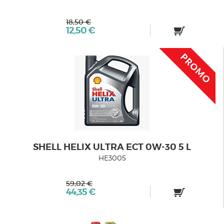
18,50 €
12,50 €
SHELL HELIX ULTRA ECT 0W-30 5 L
HE3005
59,02 €
44,35 €